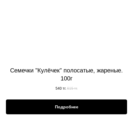
Семечки "Кулёчек" полосатые, жареные.
100г
540
тг.
615
тг.
Подробнее