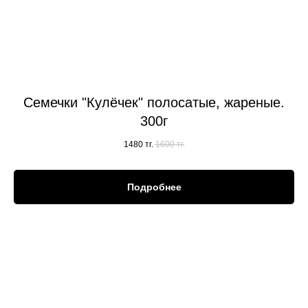
Семечки "Кулёчек" полосатые, жареные.
300г
1480
тг.
1600
тг.
Подробнее