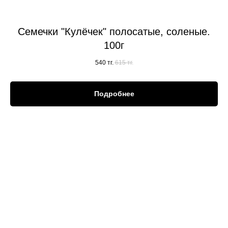
Семечки "Кулёчек" полосатые, соленые.
100г
540
тг.
615
тг.
Подробнее